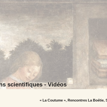
ns scientifiques -
Vidéos
« La Coutume », Rencontres La Boétie, 