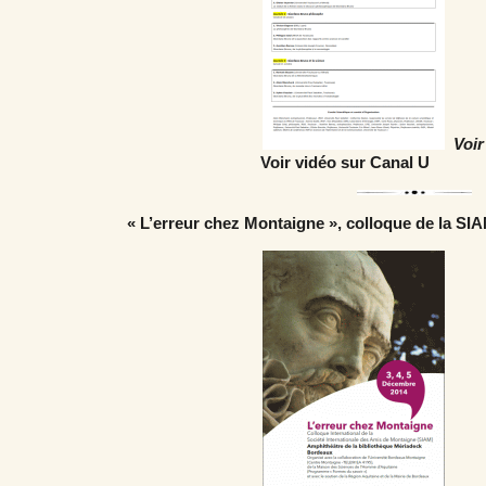
Voi
Voir vidéo sur C
« L’erreur chez Montaigne », colloque de la S